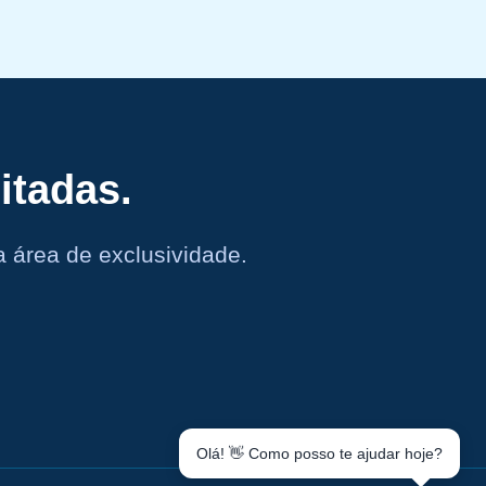
itadas.
 área de exclusividade.
Olá! 👋 Como posso te ajudar hoje?